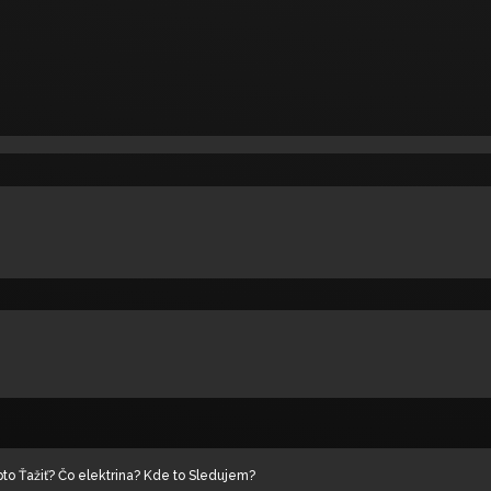
eny?
I CENT
Vyťažených.
110% istý?
čiatočníkov