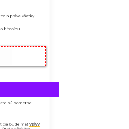
lastní cez
60 podnikov
po celom
t kúpil 21 miliónov akcií spoločnosti
krok bol viac než nečakaný.
mu kovu. Podľa jeho ide len o kov,
kou, prečo až doteraz hovoril
nie zlatu
-ročný veterán
jasne najavo svoje