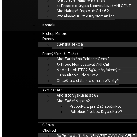
Potrebuješ vôbec 
Články
Obchod
8x Prečo do Ťažby NEIN
Ako Ťažba Funguje? – Ktor
ASIC / GPU minere na Ťa
7x Prečo do Krypta Neinv
Ako Nakúpiť Krypto už Od
Vzdelávací Kurz o Krypt
Kontakt
E-shop Minere
Domov
členská sekcia
Premýšľam, či Začať
Ako Zarobiť na Poklese C
7x Prečo Neinvestovať AN