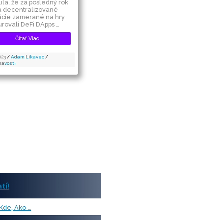
lts
je, že Bitcoin a zlato sú pomerne
chto 2 aktív.
tová “zlatá” investícia bude mať
vplyv
o nakúpi alebo nie. Preto očakáva