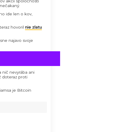
ke. Buffett je snáď najznámejší
hy
“.
h
13-tich rokoch.
Podľa jeho slov,