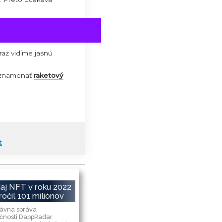
ké. Podľa Buffeta nič nevyrába ani
reto bol Buffett až doteraz proti
– Jasona A. Williamsa je Bitcoin
a sfalšovateľné. Bitcoin práve všetky
Buffet pustí aj do bitcoinu.