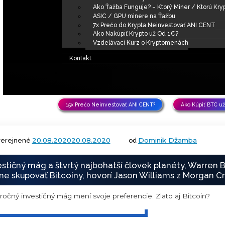
Nedostatok BTC? 89% je 
Cena Bitcoinu do 2021?
Chceš, ale stále nie si na 
Ako Začať?
Ako si to Vyskúšať s 1€?
Ako Začať Naplno?
KryptoKurz pre Za
Potrebuješ vôbec 
Články
Obchod
8x Prečo do Ťažby NEIN
Ako Ťažba Funguje? – Ktor
ASIC / GPU minere na Ťa
7x Prečo do Krypta Neinv
Ako Nakúpiť Krypto už Od
Vzdelávací Kurz o Krypt