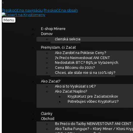
×
Preskočiť na navigáciu
Preskočiť na obsah
Menu
E-shop Minere
Domov
členská sekcia
Premýšľam, či Začať
Ako Zarobiť na Poklese C
7x Prečo Neinvestovať AN
Nedostatok BTC? 89% je 
Cena Bitcoinu do 2021?
Chceš, ale stále nie si na 
Ako Začať?
Ako si to Vyskúšať s 1€?
Ako Začať Naplno?
KryptoKurz pre Za