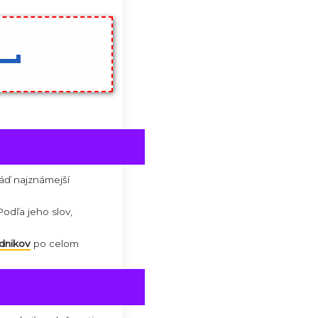
Ako Kúpiť BTC už za 1€?
 Džamba
néty, Warren Buffett už čoskoro
ms z Morgan Creek.
o aj Bitcoin?
lts