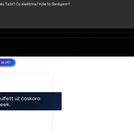
Vyťažených.
110% istý?
čiatočníkov
KryptoKurz?
VESTOVAŤ ANI CENT
ý Miner / Ktorú Krypto Ťažiť? Čo elektrina? Kde to Sleduje
žbu
estovať ANI CENT
 1€?
omenách