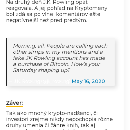
Na druhý deň J.K. Rowling opäť
reagovala. A jej pohľad na Kryptomeny
bol zdá sa po vlne komentárov ešte
negatívnejší než pred predtým.
Morning, all. People are calling each
other simps in my mentions and a
fake JK Rowling account has made
a purchase of Bitcoin. How’s your
Saturday shaping up?
May 16, 2020
— J.K. Rowling (@jk_rowling)
Záver:
Tak ako mnohý krypto-nadšenci, či
investori zrejme nikdy nepochopia rôzne
druhy umenia či žánre kníh, tak aj