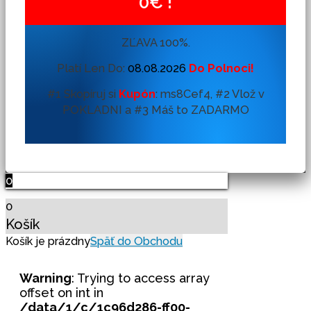
0€ !
ZĽAVA 100%.
Platí Len Do:
08.08.2026
Do Polnoci!
#1 Skopíruj si
Kupón
:
ms8Cef4, #2 Vlož v
POKLADNI a #3 Máš to ZADARMO
0
0
Košík
Späť do Obchodu
Košík je prázdny
Warning
: Trying to access array
offset on int in
/data/1/c/1c96d286-ff00-