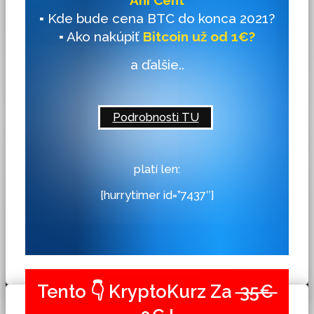
Ani Cent
▪ Kde bude cena BTC do konca 2021?
▪ Ako nakúpiť
Bitcoin už od 1€?
a ďalšie..
Podrobnosti TU
platí len:
[hurrytimer id=”7437″]
Tento 👇 KryptoKurz Za
35€