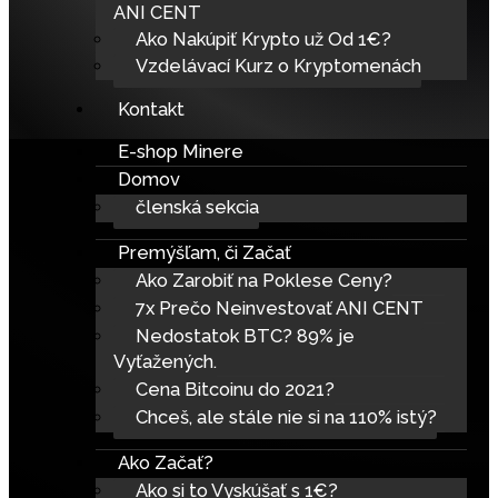
ANI CENT
Ako Nakúpiť Krypto už Od 1€?
Vzdelávací Kurz o Kryptomenách
Kontakt
E-shop Minere
Domov
členská sekcia
Premýšľam, či Začať
Ako Zarobiť na Poklese Ceny?
7x Prečo Neinvestovať ANI CENT
Nedostatok BTC? 89% je
Vyťažených.
Cena Bitcoinu do 2021?
Chceš, ale stále nie si na 110% istý?
Ako Začať?
Ako si to Vyskúšať s 1€?