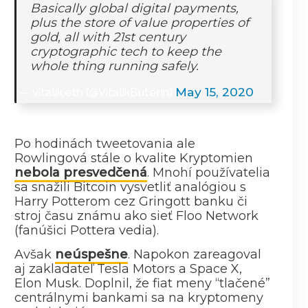
Basically global digital payments,
plus the store of value properties of
gold, all with 21st century
cryptographic tech to keep the
whole thing running safely.
May 15, 2020
— vitalik.eth (@VitalikButerin)
Po hodinách tweetovania ale
Rowlingová stále o kvalite Kryptomien
nebola presvedčená
. Mnohí používatelia
sa snažili Bitcoin vysvetliť analógiou s
Harry Potterom cez Gringott banku či
stroj času známu ako sieť Floo Network
(fanúšici Pottera vedia).
Avšak
neúspešne
. Napokon zareagoval
aj zakladateľ Tesla Motors a Space X,
Elon Musk. Doplnil, že fiat meny “tlačené”
centrálnymi bankami sa na kryptomeny