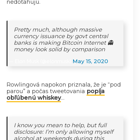
nedoťahujú.
Pretty much, although massive
currency issuance by govt central
banks is making Bitcoin Internet 👻
money look solid by comparison
May 15, 2020
— Elon Musk (@elonmusk)
Rowlingová napokon priznala, že je “pod
parou” a počas tweetovania
popíja
obľúbenú whiskey
…
I know you mean to help, but full
disclosure: I’m only allowing myself
alcohol at weekends during this