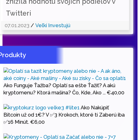
znížila hodnotu svojich podielov v
Twitteri
07.01.2023
/
Veľkí Investujú
Produkty
Ako Funguje Ťažba? Oplatí sa ešte Ťažiť? A akú
kryptomenu? Ktorá mašina? Čo, Kde, Ako ...
€
40,00
Ako Nakúpiť
Bitcoin už od 1€? V ✅3 Krokoch, ktoré ti Zaberú iba
✅16 Minút.
€
6,00