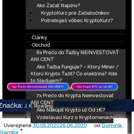
Ako Začať Naplno?
KryptoKurz pre Začiatočníkov
Potrebuješ vôbec KryptoKurz?
Články
Obchod
8x Prečo do Ťažby NEINVESTOVAŤ
ANI CENT
Ako Ťažba Funguje? – Ktorý Miner /
Ktorú Krypto Ťažiť? Čo elektrina? Kde
to Sledujem?
15x Prečo Neinvestovať ANI CENT?
Ako Kúpiť BTC už za 1€?
ASIC / GPU minere na Ťažbu
7x Prečo do Krypta Neinvestovať
ANI CENT
Značka:
J. K. Rowling
Ako Nakúpiť Krypto už Od 1€?
Vzdelávací Kurz o Kryptomenách
Uverejnené
30.05.2020
26.06.2020
od
Dominik
Kontakt
Džamba