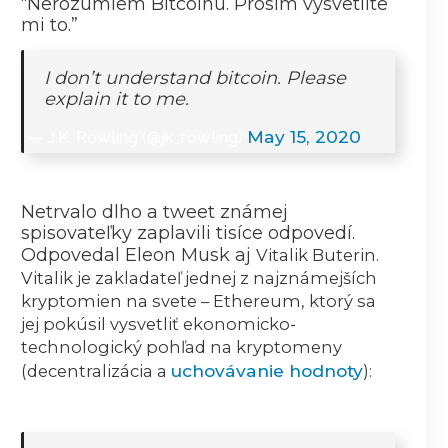
“Nerozumiem Bitcoinu. Prosím vysvetlite
mi to.”
I don’t understand bitcoin. Please
explain it to me.
May 15, 2020
— J.K. Rowling (@jk_rowling)
Netrvalo dlho a tweet známej
spisovateľky zaplavili tisíce odpovedí.
Odpovedal Eleon Musk aj
Vitalik Buterin.
Vitalik je zakladateľ jednej z najznámejších
kryptomien na svete – Ethereum, ktorý sa
jej pokúsil vysvetliť ekonomicko-
technologický pohľad na kryptomeny
uchovávanie hodnoty
(decentralizácia a
):