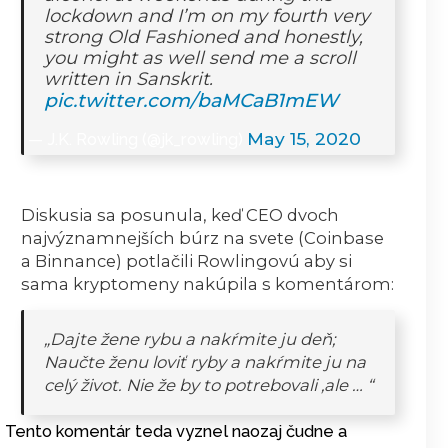
lockdown and I’m on my fourth very
strong Old Fashioned and honestly,
you might as well send me a scroll
written in Sanskrit.
pic.twitter.com/baMCaB1mEW
May 15, 2020
— J.K. Rowling (@jk_rowling)
Diskusia sa posunula, keď CEO dvoch
najvýznamnejších búrz na svete (Coinbase
a Binnance) potlačili Rowlingovú aby si
sama kryptomeny nakúpila s komentárom
:
„Dajte žene rybu a nakŕmite ju deň;
Naučte ženu loviť ryby a nakŕmite ju na
celý život.
Nie že by to potrebovali ,ale … “
Tento komentár teda vyznel naozaj čudne a