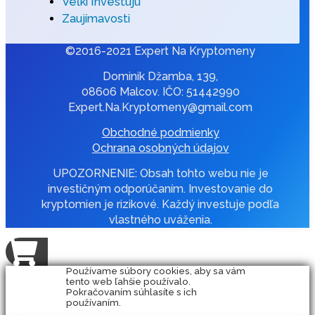
Veľkí Investujú
Zaujímavosti
©2016-2021 Expert Na Kryptomeny
Dominik Džamba, 139,
08606 Malcov. IČO: 51442990
Expert.Na.Kryptomeny@gmail.com
Obchodné podmienky
Ochrana osobných údajov
UPOZORNENIE: Obsah tohto webu nie je
investičným odporúčaním. Investovanie do
kryptomien je rizikové. Každý investuje podľa
vlastného uváženia.
Používame súbory cookies, aby sa vám
tento web ľahšie používalo.
Pokračovaním súhlasíte s ich
používaním.