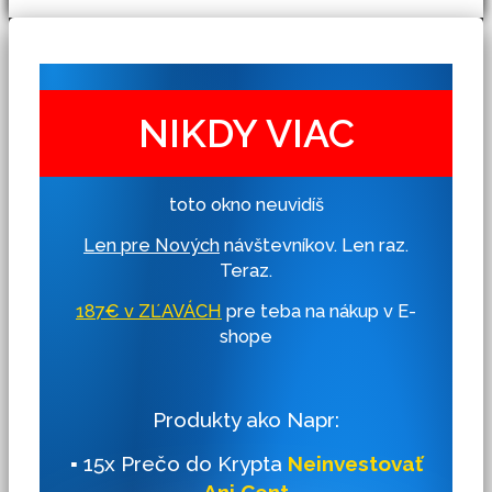
NIKDY VIAC
toto okno neuvidíš
Len pre Nových
návštevníkov. Len raz.
Teraz.
187€ v ZĽAVÁCH
pre teba na nákup v E-
shope
Produkty ako Napr:
▪ 15x Prečo do Krypta
Neinvestovať