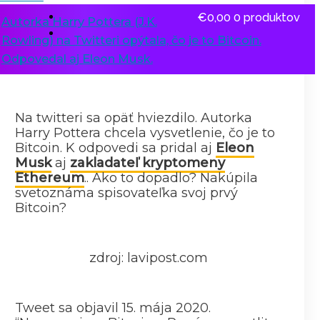
€
0,00
0 produktov
Autorka Harry Pottera (J.K.
Rowling) na Twitteri opýtala, čo je to Bitcoin.
Odpovedal aj Eleon Musk.
Na twitteri sa opäť hviezdilo. Autorka
Harry Pottera chcela vysvetlenie, čo je to
Bitcoin. K odpovedi sa pridal aj
Eleon
Musk
aj
zakladateľ kryptomeny
Ethereum
.. Ako to dopadlo? Nakúpila
svetoznáma spisovateľka svoj prvý
Bitcoin?
zdroj: lavipost.com
Tweet sa objavil 15. mája 2020.