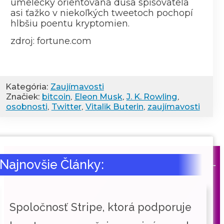
umelecky orientovaná duša spisovateľa
asi ťažko v niekoľkých tweetoch pochopí
hlbšiu poentu kryptomien.
zdroj: fortune.com
Kategória:
Zaujímavosti
Značiek:
bitcoin
,
Eleon Musk
,
J. K. Rowling
,
osobnosti
,
Twitter
,
Vitalik Buterin
,
zaujímavosti
Najnovšie Články:
Spoločnosť Stripe, ktorá podporuje