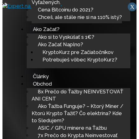
×
Vyťažených.
X
x
Cena Bitcoinu do 2021?
Chceš, ale stále nie si na 110% istý?
Ako Začať?
Ako si to Vyskúšať s 1€?
Ako Začať Naplno?
KryptoKurz pre Začiatočníkov
Potrebuješ vôbec KryptoKurz?
Články
Obchod
8x Prečo do Ťažby NEINVESTOVAŤ
ANI CENT
Ako Ťažba Funguje? – Ktorý Miner /
Ktorú Krypto Ťažiť? Čo elektrina? Kde
to Sledujem?
ASIC / GPU minere na Ťažbu
7x Prečo do Krypta Neinvestovať