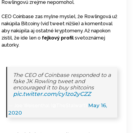
Rowlingovú zrejme nepomohol.
CEO Coinbase zas mylne myslel, že Rowlingová už
nakúpila Bitcoiny (viď tweet nižšie) a komentoval
aby nakúpila aj ostatné kryptomeny. Až napokon
zistil, že ide len o
fejkový profil
svetoznámej
autorky.
The CEO of Coinbase responded to a
fake JK Rowling tweet and
encouraged it to buy shitcoins
pic.twitter.com/cy1zo2yCZZ
May 16,
— Joe Weisenthal (@TheStalwart)
2020