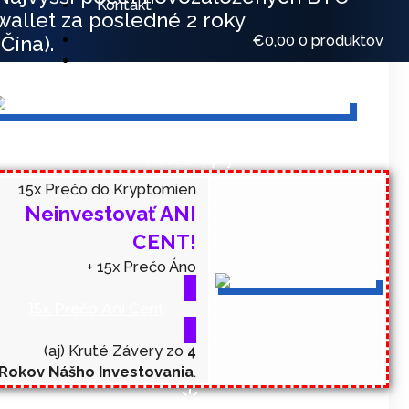
Kontakt
wallet za posledné 2 roky
€
0,00
0 produktov
(Čína).
Filters
Sort results
Reset
Apply
15x Prečo do Kryptomien
Neinvestovať ANI
CENT!
+ 15x Prečo Áno
15x Prečo Ani Cent
(aj) Kruté Závery zo
4
Rokov Nášho Investovania
.