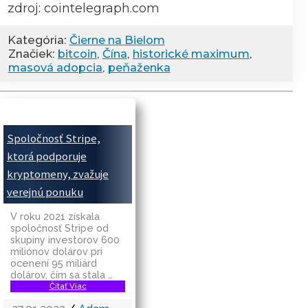
zdroj: cointelegraph.com
Kategória:
Čierne na Bielom
Značiek:
bitcoin
,
Čína
,
historické maximum
,
masová adopcia
,
peňaženka
Spoločnosť Stripe,
ktorá podporuje
kryptomeny, zvažuje
verejnú ponuku
V roku 2021 získala
spoločnosť Stripe od
skupiny investorov 600
miliónov dolárov pri
ocenení 95 miliárd
dolárov, čím sa stala …
Čítať Viac