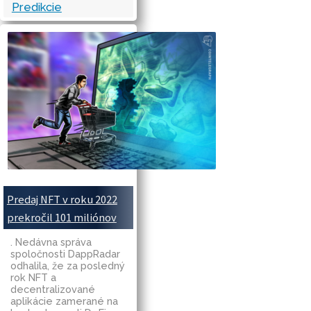
Predikcie
Predaj NFT v roku 2022
prekročil 101 miliónov
. Nedávna správa
spoločnosti DappRadar
odhalila, že za posledný
rok NFT a
decentralizované
aplikácie zamerané na