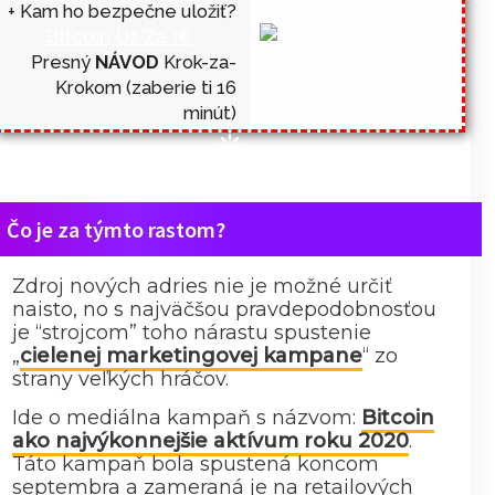
+ Kam ho bezpečne uložiť?
Bitcoin Už Za 1€
Presný
NÁVOD
Krok-za-
Krokom (zaberie ti 16
minút)
Čo je za týmto rastom?
Zdroj nových adries nie je možné určiť
naisto, no s najväčšou pravdepodobnosťou
je “strojcom” toho nárastu spustenie
„
cielenej marketingovej kampane
“ zo
strany veľkých hráčov.
Ide o mediálna kampaň s názvom:
Bitcoin
ako najvýkonnejšie aktívum roku 2020
.
Táto kampaň bola spustená koncom
septembra a zameraná je na retailových