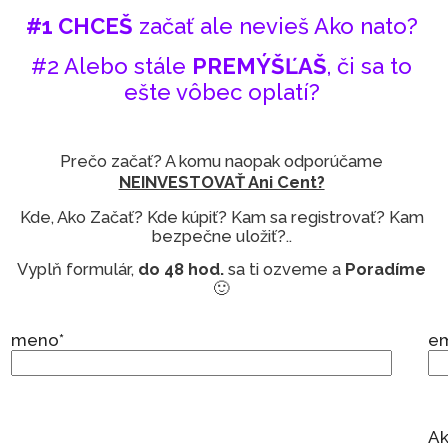
#1 CHCEŠ
začať ale nevieš Ako nato?
#2 Alebo stále
PREMÝŠĽAŠ
, či sa to
ešte vôbec oplatí?
Prečo začať? A komu naopak odporúčame
NEINVESTOVAŤ Ani Cent?
Kde, Ako Začať? Kde kúpiť? Kam sa registrovať? Kam
bezpečne uložiť?..
Vyplň formulár,
do 48 hod.
sa ti ozveme a
Poradíme
🙂
meno*
em
Ak