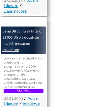
27.01.2023
/
Adam
Likavec
/
Zaujímavosti
Cena Bitcoinu sa blíži k
23 000 USD a dosahuje
nové 5-mesačné
maximum
Bitcoin nie je ďaleko od
opätovného
získania svojho 200-
týždňového kĺzavého
priemeru, ale
obchodníci sú stále
veľmi podozrievaví voči
býčej cenovej akcii …
Čítať Viac
22.01.2023
/
Adam
Likavec
/
Analýzy a