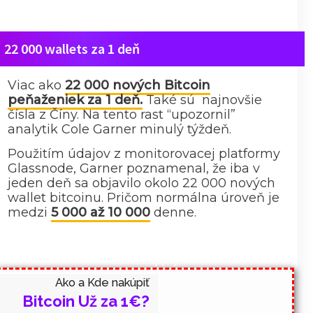
22 000 wallets za 1 deň
Viac ako
22 000 nových Bitcoin
peňaženiek za 1 deň.
Také sú najnovšie
čísla z Číny. Na tento rast “upozornil”
analytik Cole Garner minulý týždeň.
Použitím údajov z monitorovacej platformy
Glassnode, Garner poznamenal, že iba v
jeden deň sa objavilo okolo 22 000 nových
wallet bitcoinu. Pričom normálna úroveň je
medzi
5 000 až 10 000
denne.
Filters
Sort results
Reset
Apply
Ako a Kde nakúpiť
Bitcoin Už za 1€?