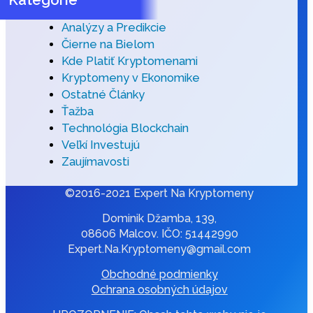
Analýzy a Predikcie
Čierne na Bielom
Kde Platiť Kryptomenami
Kryptomeny v Ekonomike
Ostatné Články
Ťažba
Technológia Blockchain
Veľkí Investujú
Zaujímavosti
©2016-2021 Expert Na Kryptomeny
Dominik Džamba, 139,
08606 Malcov. IČO: 51442990
Expert.Na.Kryptomeny@gmail.com
Obchodné podmienky
Ochrana osobných údajov