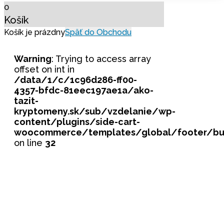
0
Košík
Späť do Obchodu
Košík je prázdny
Warning
: Trying to access array
offset on int in
/data/1/c/1c96d286-ff00-
4357-bfdc-81eec197ae1a/ako-
tazit-
kryptomeny.sk/sub/vzdelanie/wp-
content/plugins/side-cart-
woocommerce/templates/global/footer/bu
on line
32