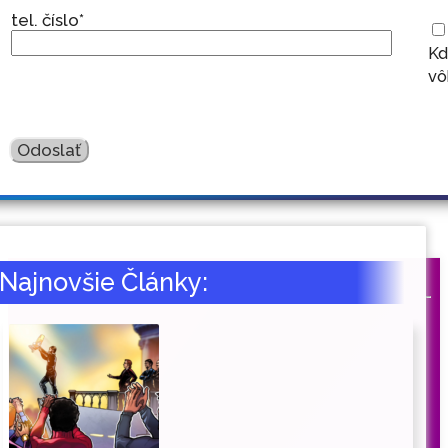
tel. číslo*
Kd
vô
Najnovšie Články: