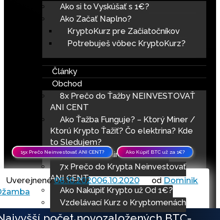
Ako si to Vyskúšať s 1€?
Ako Začať Naplno?
KryptoKurz pre Začiatočníkov
Potrebuješ vôbec KryptoKurz?
Články
Obchod
8x Prečo do Ťažby NEINVESTOVAŤ
ANI CENT
Ako Ťažba Funguje? – Ktorý Miner /
Ktorú Krypto Ťažiť? Čo elektrina? Kde
to Sledujem?
15x Prečo Neinvestovať ANI CENT?
Ako Kúpiť BTC už za 1€?
ASIC / GPU minere na Ťažbu
7x Prečo do Krypta Neinvestovať
ANI CENT
Uverejnené
06.10.2020
06.10.2020
od
Dominik
Ako Nakúpiť Krypto už Od 1€?
Džamba
Vzdelávací Kurz o Kryptomenách
Najvyšší počet novozaložených BTC-