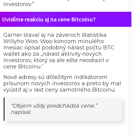
investorov.”
Uvidíme reakciu aj na cene Bitcoinu?
Garner staval aj na záveroch štatistika
Willyho Woo. Woo koncom minulého
mesiac opísal podobný nárast počtu BTC
wallet ako za „nárast aktivity nových
investorov, ktorý sa ale ešte neodrazil v
cene Bitcoinu.“
Nové adresy sú dôležitým indikátorom
prísunom nových investorov a preto by mal
vyústiť aj v rast ceny samotného Bitcoinu.
“Objem vždy predchádza cene.”
napísal.