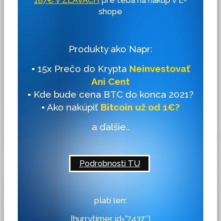
shope
Produkty ako Napr:
▪ 15x Prečo do Krypta
Neinvestovať
Ani Cent
▪ Kde bude cena BTC do konca 2021?
▪ Ako nakúpiť
Bitcoin už od 1€?
a ďalšie..
Podrobnosti TU
platí len:
[hurrytimer id=”7437″]