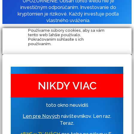
UPOZORNENIE: Obsah tohto webu nie je
investičným odporúčaním. Investovanie do
kryptomien je rizikové. Každý investuje podľa
vlastného uváženia.
Používame súbory cookies, aby sa vám
tento web ľahšie používalo.
Pokračovaním súhlasíte s ich
používaním.
NIKDY VIAC
toto okno neuvidíš
Len pre Nových
návštevníkov. Len raz.
Teraz.
187€ v ZĽAVÁCH
pre teba na nákup v E-