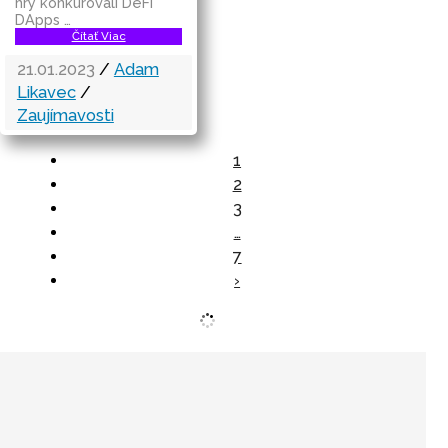
hry konkurovali DeFi
DApps …
Čítať Viac
21.01.2023
/
Adam
Likavec
/
Zaujímavosti
1
2
3
…
7
›
8x Prečo do Ťažby Neinvestovať ANI CENT + 8x
Prečo sa to Naozaj Oplatí!