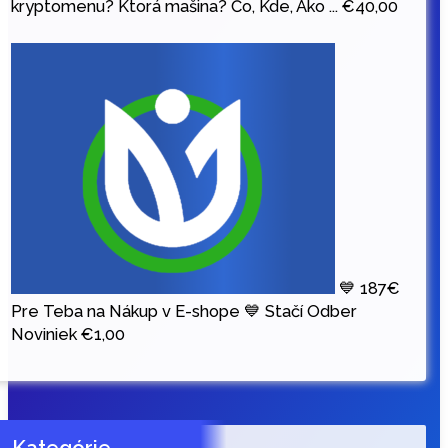
kryptomenu? Ktorá mašina? Čo, Kde, Ako ...
€
40,00
💙 187€
Pre Teba na Nákup v E-shope 💙 Stačí Odber
Noviniek
€
1,00
Kategórie