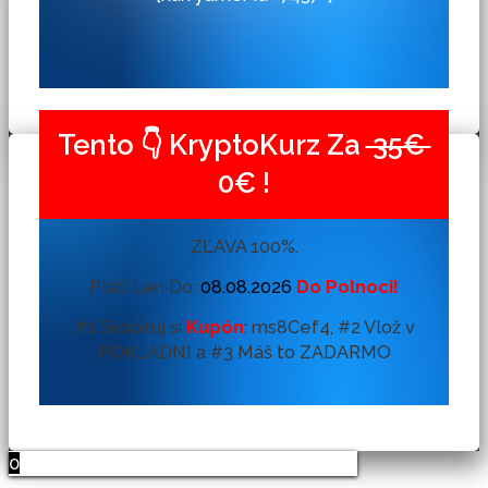
Tento 👇 KryptoKurz Za
35€
0€ !
ZĽAVA 100%.
Platí Len Do:
08.08.2026
Do Polnoci!
#1 Skopíruj si
Kupón
:
ms8Cef4, #2 Vlož v
POKLADNI a #3 Máš to ZADARMO
0