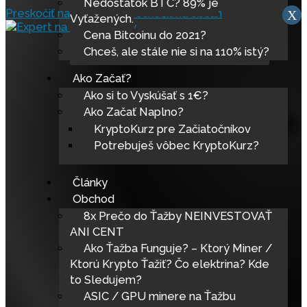
Nedostatok BTC? 89% je
Preskočiť na navigáciu
Preskočiť na obsah
X
x
Vyťažených.
Cena Bitcoinu do 2021?
Chceš, ale stále nie si na 110% istý?
Ako Začať?
Ako si to Vyskúšať s 1€?
Ako Začať Naplno?
KryptoKurz pre Začiatočníkov
Potrebuješ vôbec KryptoKurz?
Články
Obchod
8x Prečo do Ťažby NEINVESTOVAŤ
ANI CENT
Ako Ťažba Funguje? – Ktorý Miner /
Ktorú Krypto Ťažiť? Čo elektrina? Kde
to Sledujem?
ASIC / GPU minere na Ťažbu