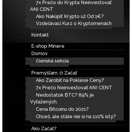
7x Prečo do Krypta Neinvestovať
ANI CENT
Ako Nakúpiť Krypto už Od 1€?
Vzdelávací Kurz o Kryptomenách
Kontakt
E-shop Minere
Domov
členská sekcia
Premýšľam, či Začať
Ako Zarobiť na Poklese Ceny?
7x Prečo Neinvestovať ANI CENT
Nedostatok BTC? 89% je
Vyťažených.
Cena Bitcoinu do 2021?
Chceš, ale stále nie si na 110% istý?
Ako Začať?