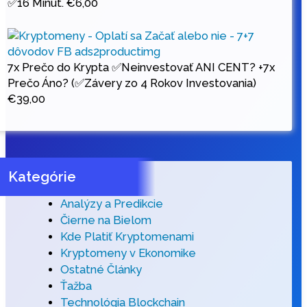
✅16 Minút.
€
6,00
7x Prečo do Krypta ✅Neinvestovať ANI CENT? +7x
Prečo Áno? (✅Závery zo 4 Rokov Investovania)
€
39,00
Kategórie
Analýzy a Predikcie
Čierne na Bielom
Kde Platiť Kryptomenami
Kryptomeny v Ekonomike
Ostatné Články
Ťažba
Technológia Blockchain