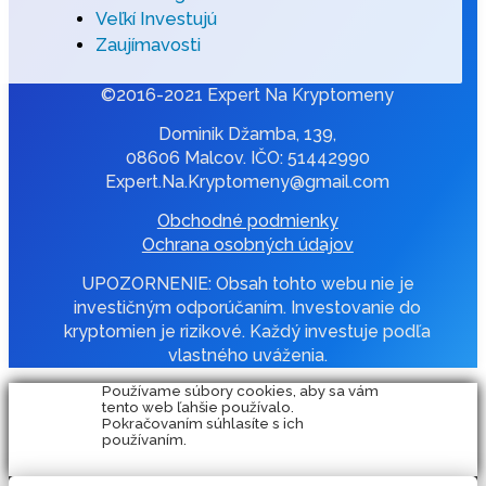
Veľkí Investujú
Zaujímavosti
©2016-2021 Expert Na Kryptomeny
Dominik Džamba, 139,
08606 Malcov. IČO: 51442990
Expert.Na.Kryptomeny@gmail.com
Obchodné podmienky
Ochrana osobných údajov
UPOZORNENIE: Obsah tohto webu nie je
investičným odporúčaním. Investovanie do
kryptomien je rizikové. Každý investuje podľa
vlastného uváženia.
Používame súbory cookies, aby sa vám
tento web ľahšie používalo.
Pokračovaním súhlasíte s ich
používaním.