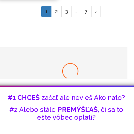
1
2
3
…
7
›
8x Prečo do Ťažby Neinvestovať ANI CENT + 8x
Prečo sa to Naozaj Oplatí!
#1 CHCEŠ
začať ale nevieš Ako nato?
#2 Alebo stále
PREMÝŠĽAŠ
, či sa to
ešte vôbec oplatí?