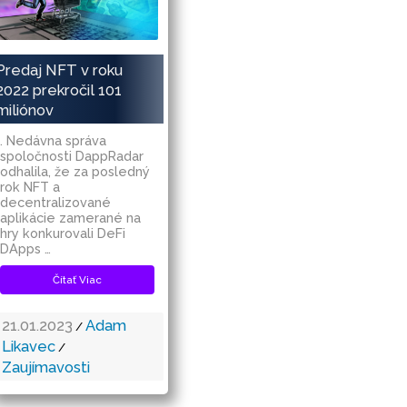
Predaj NFT v roku
2022 prekročil 101
miliónov
. Nedávna správa
spoločnosti DappRadar
odhalila, že za posledný
rok NFT a
decentralizované
aplikácie zamerané na
hry konkurovali DeFi
DApps …
Čítať Viac
21.01.2023
Adam
/
Likavec
/
Zaujímavosti