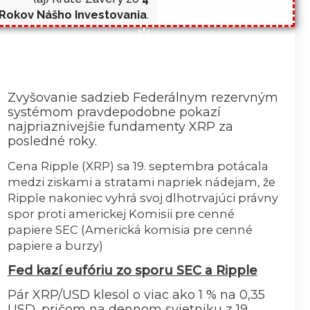
Rokov Nášho Investovania
.
Zvyšovanie sadzieb Federálnym rezervným
systémom pravdepodobne pokazí
najpriaznivejšie fundamenty XRP za
posledné roky.
Cena Ripple (XRP) sa 19. septembra potácala
medzi ziskami a stratami napriek nádejam, že
Ripple nakoniec vyhrá svoj dlhotrvajúci právny
spor proti americkej Komisii pre cenné
papiere SEC (Americká komisia pre cenné
papiere a burzy)
Fed kazí eufóriu zo sporu SEC a Ripple
Pár XRP/USD klesol o viac ako 1 % na 0,35
USD, pričom na dennom svietniku z 19.