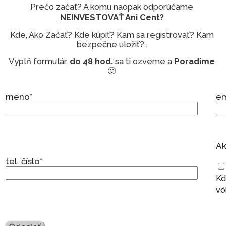
Prečo začať? A komu naopak odporúčame
NEINVESTOVAŤ Ani Cent?
Kde, Ako Začať? Kde kúpiť? Kam sa registrovať? Kam
bezpečne uložiť?..
Vyplň formulár,
do 48 hod.
sa ti ozveme a
Poradíme
🙂
meno*
em
Ak
tel. číslo*
Kd
vô