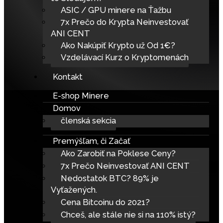
ASIC / GPU minere na Ťažbu
7x Prečo do Krypta Neinvestovať
ANI CENT
Ako Nakúpiť Krypto už Od 1€?
Vzdelávací Kurz o Kryptomenách
Kontakt
E-shop Minere
Domov
členská sekcia
Premýšľam, či Začať
Ako Zarobiť na Poklese Ceny?
7x Prečo Neinvestovať ANI CENT
Nedostatok BTC? 89% je
Vyťažených.
Cena Bitcoinu do 2021?
Chceš, ale stále nie si na 110% istý?