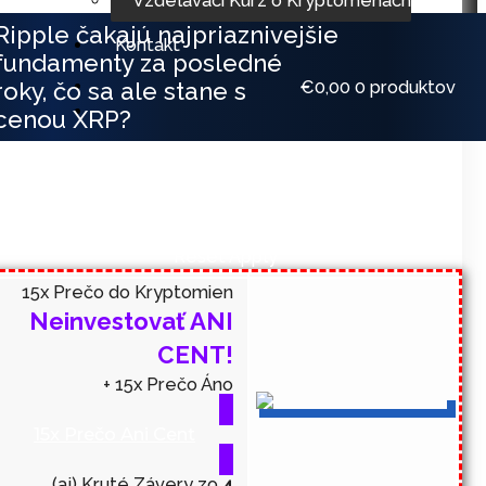
Vzdelávací Kurz o Kryptomenách
Ripple čakajú najpriaznivejšie
Kontakt
fundamenty za posledné
€
0,00
0 produktov
roky, čo sa ale stane s
cenou XRP?
Filters
Sort results
Reset
Apply
15x Prečo do Kryptomien
Neinvestovať ANI
CENT!
+ 15x Prečo Áno
15x Prečo Ani Cent
(aj) Kruté Závery zo
4