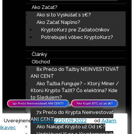
Ako Začať?
Ako si to Vyskúšať s 1€?
Ako Začať Naplno?
KryptoKurz pre Začiatočníkov
Potrebuješ vôbec KryptoKurz?
Články
Obchod
8x Prečo do Ťažby NEINVESTOVAŤ
ANI CENT
Ako Ťažba Funguje? – Ktorý Miner /
Ktorú Krypto Ťažiť? Čo elektrina? Kde
to Sledujem?
15x Prečo Neinvestovať ANI CENT?
Ako Kúpiť BTC už za 1€?
ASIC / GPU minere na Ťažbu
7x Prečo do Krypta Neinvestovať
ANI CENT
Uverejnené
20.09.2022
20.09.2022
od
Adam
Ako Nakúpiť Krypto už Od 1€?
ikavec