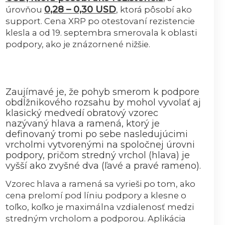
0,28 – 0,30 USD
úrovňou
, ktorá pôsobí ako
support. Cena XRP po otestovaní rezistencie
klesla a od 19. septembra smerovala k oblasti
podpory, ako je znázornené nižšie.
Zaujímavé je, že pohyb smerom k podpore
obdĺžnikového rozsahu by mohol vyvolať aj
klasický medvedí obratový vzorec
nazývaný hlava a ramená, ktorý je
definovaný tromi po sebe nasledujúcimi
vrcholmi vytvorenými na spoločnej úrovni
podpory, pričom stredný vrchol (hlava) je
vyšší ako zvyšné dva (ľavé a pravé rameno).
Vzorec hlava a ramená sa vyrieši po tom, ako
cena prelomí pod líniu podpory a klesne o
toľko, koľko je maximálna vzdialenosť medzi
stredným vrcholom a podporou. Aplikácia