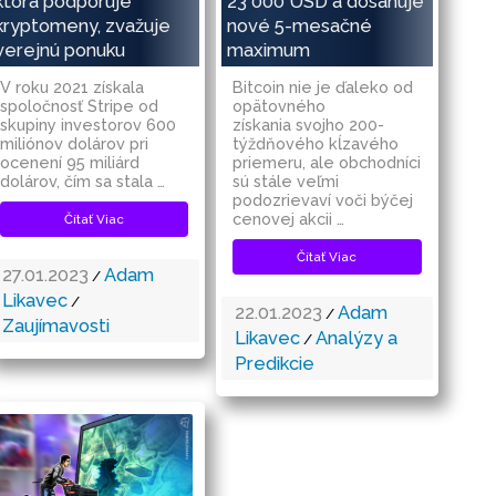
ktorá podporuje
23 000 USD a dosahuje
kryptomeny, zvažuje
nové 5-mesačné
verejnú ponuku
maximum
V roku 2021 získala
Bitcoin nie je ďaleko od
spoločnosť Stripe od
opätovného
skupiny investorov 600
získania svojho 200-
miliónov dolárov pri
týždňového kĺzavého
ocenení 95 miliárd
priemeru, ale obchodníci
dolárov, čím sa stala …
sú stále veľmi
podozrievaví voči býčej
cenovej akcii …
Čítať Viac
Čítať Viac
27.01.2023
Adam
/
Likavec
/
22.01.2023
Adam
/
Zaujímavosti
Likavec
Analýzy a
/
Predikcie