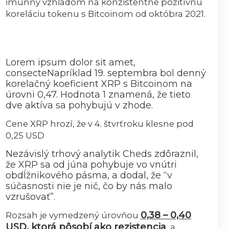
imúnny vzhľadom na konzistentne pozitívnu
koreláciu tokenu s Bitcoinom od októbra 2021.
Lorem ipsum dolor sit amet,
consecteNapríklad 19. septembra bol denný
korelačný koeficient XRP s Bitcoinom na
úrovni 0,47. Hodnota 1 znamená, že tieto
dve aktíva sa pohybujú v zhode.
Cene XRP hrozí, že v 4. štvrťroku klesne pod
0,25 USD
Nezávislý trhový analytik Cheds zdôraznil,
že XRP sa od júna pohybuje vo vnútri
obdĺžnikového pásma, a dodal, že “v
súčasnosti nie je nič, čo by nás malo
vzrušovať”.
0,38 – 0,40
Rozsah je vymedzený úrovňou
USD, ktorá pôsobí ako rezistencia
, a