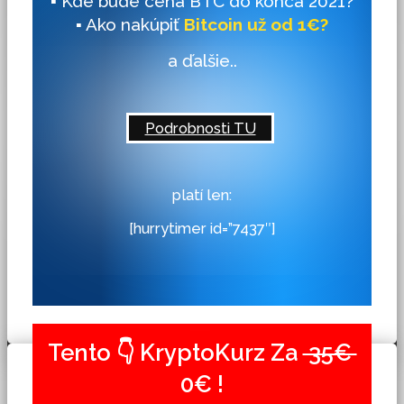
▪ Kde bude cena BTC do konca 2021?
▪ Ako nakúpiť
Bitcoin už od 1€?
a ďalšie..
Podrobnosti TU
platí len:
[hurrytimer id=”7437″]
Tento 👇 KryptoKurz Za
35€
0€ !