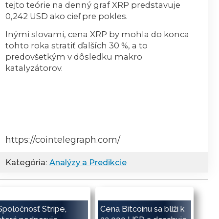
tejto teórie na denný graf XRP predstavuje
0,242 USD ako cieľ pre pokles.
Inými slovami, cena XRP by mohla do konca
tohto roka stratiť ďalších 30 %, a to
predovšetkým v dôsledku makro
katalyzátorov.
https://cointelegraph.com/
Kategória:
Analýzy a Predikcie
Spoločnosť Stripe,
Cena Bitcoinu sa blíži k