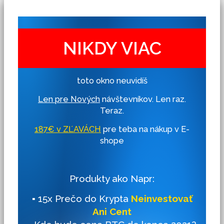
NIKDY VIAC
toto okno neuvidíš
Len pre Nových
návštevníkov. Len raz.
Teraz.
187€ v ZĽAVÁCH
pre teba na nákup v E-
shope
Produkty ako Napr:
▪ 15x Prečo do Krypta
Neinvestovať
Ani Cent