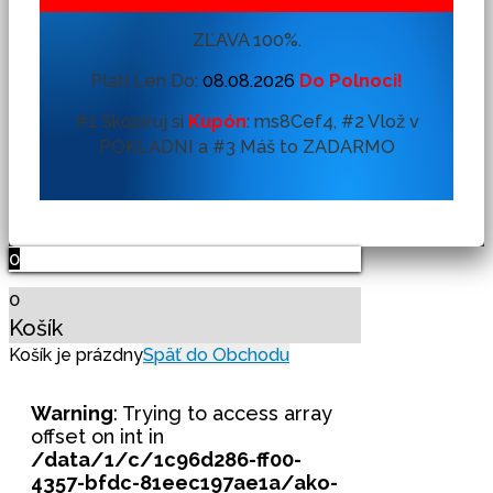
ZĽAVA 100%.
Platí Len Do:
08.08.2026
Do Polnoci!
#1 Skopíruj si
Kupón
:
ms8Cef4, #2 Vlož v
POKLADNI a #3 Máš to ZADARMO
0
0
Košík
Späť do Obchodu
Košík je prázdny
Warning
: Trying to access array
offset on int in
/data/1/c/1c96d286-ff00-
4357-bfdc-81eec197ae1a/ako-