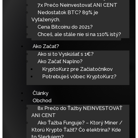
7x Prečo Neinvestovať ANI CENT
Nedostatok BTC? 89% je
Vyťažených.
Cena Bitcoinu do 2021?
Chceš, ale stále nie si na 110% istý?
Ako Začať?
Ako si to Vyskúšať s 1€?
Ako Začať Naplno?
KryptoKurz pre Začiatočníkov
Potrebuješ vôbec KryptoKurz?
Články
Obchod
8x Prečo do Ťažby NEINVESTOVAŤ
ANI CENT
Ako Ťažba Funguje? – Ktorý Miner /
Ktorú Krypto Ťažiť? Čo elektrina? Kde
to Sledujem?