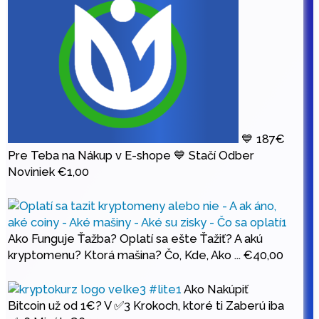
💙 187€
Pre Teba na Nákup v E-shope 💙 Stačí Odber
Noviniek
€
1,00
Ako Funguje Ťažba? Oplatí sa ešte Ťažiť? A akú
kryptomenu? Ktorá mašina? Čo, Kde, Ako ...
€
40,00
Ako Nakúpiť
Bitcoin už od 1€? V ✅3 Krokoch, ktoré ti Zaberú iba