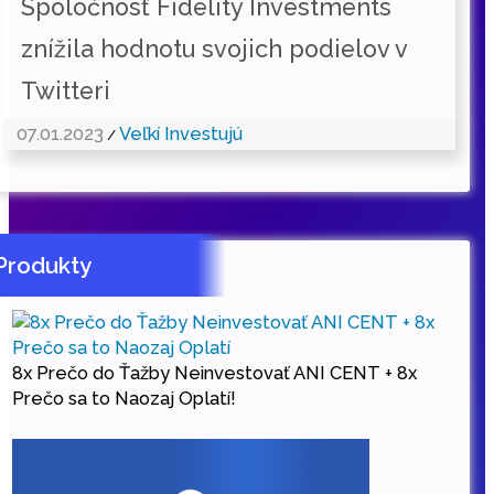
Spoločnosť Fidelity Investments
znížila hodnotu svojich podielov v
Twitteri
07.01.2023
Veľkí Investujú
/
Produkty
8x Prečo do Ťažby Neinvestovať ANI CENT + 8x
Prečo sa to Naozaj Oplatí!