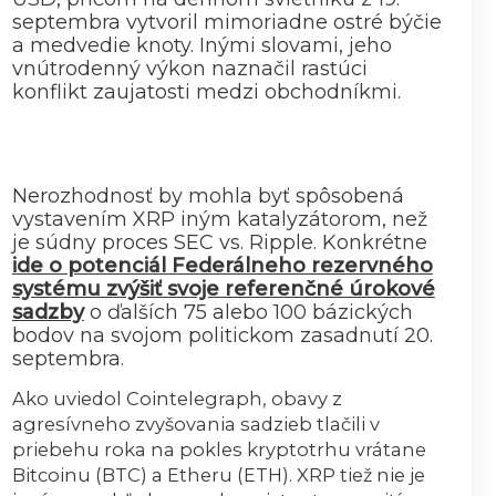
septembra vytvoril mimoriadne ostré býčie
a medvedie knoty. Inými slovami, jeho
vnútrodenný výkon naznačil rastúci
konflikt zaujatosti medzi obchodníkmi.
Nerozhodnosť by mohla byť spôsobená
vystavením XRP iným katalyzátorom, než
je súdny proces SEC vs. Ripple. Konkrétne
ide o potenciál Federálneho rezervného
systému zvýšiť svoje referenčné úrokové
sadzby
o ďalších 75 alebo 100 bázických
bodov na svojom politickom zasadnutí 20.
septembra.
Ako uviedol Cointelegraph, obavy z
agresívneho zvyšovania sadzieb tlačili v
priebehu roka na pokles kryptotrhu vrátane
Bitcoinu (BTC) a Etheru (ETH). XRP tiež nie je